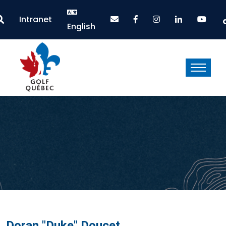
Intranet
English
Doran "Duke" Doucet