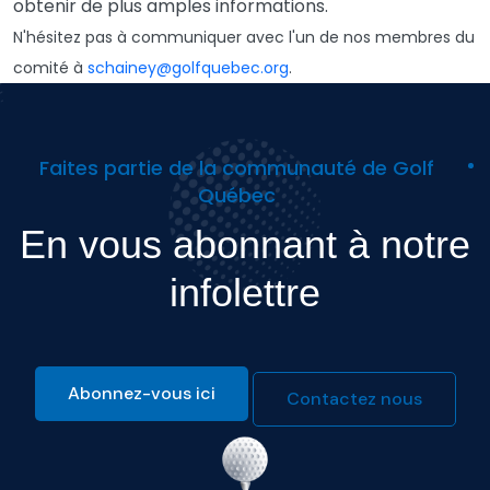
obtenir de plus amples informations.
N'hésitez pas à communiquer avec l'un de nos membres du
comité à
schainey@golfquebec.org
.
Faites partie de la communauté de Golf
Québec
En vous abonnant à notre
infolettre
Abonnez-vous ici
Contactez nous