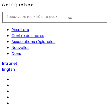
G
o
l
f
Q
u
é
b
e
c
Résultats
Centre de scores
Associations régionales
Nouvelles
Dons
Intranet
English