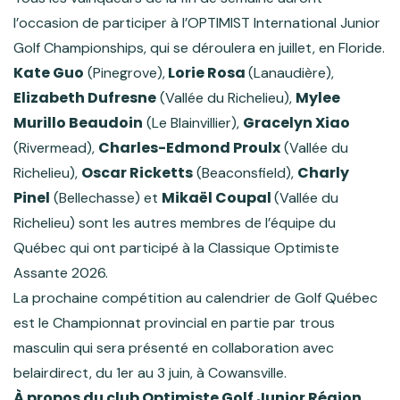
l’occasion de participer à l’OPTIMIST International Junior
Golf Championships, qui se déroulera en juillet, en Floride.
Kate Guo
Lorie Rosa
(Pinegrove),
(Lanaudière),
Elizabeth Dufresne
Mylee
(Vallée du Richelieu),
Murillo Beaudoin
Gracelyn Xiao
(Le Blainvillier),
Charles-Edmond Proulx
(Rivermead),
(Vallée du
Oscar Ricketts
Charly
Richelieu),
(Beaconsfield),
Pinel
Mikaël Coupal
(Bellechasse) et
(Vallée du
Richelieu) sont les autres membres de l’équipe du
Québec qui ont participé à la Classique Optimiste
Assante 2026.
La prochaine compétition au calendrier de Golf Québec
est le Championnat provincial en partie par trous
masculin qui sera présenté en collaboration avec
belairdirect, du 1er au 3 juin, à Cowansville.
À propos du club Optimiste Golf Junior Région